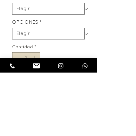
OPCIONES
*
Cantidad
*
Agregar al carrito
LA LINEA PAMPA ESTA
REALIZADA CON LONAS
RUSTICAS Y CUERINA
COLOR SUELA .LOS
COLORES PUEDEN VARIAR
SU TONO EN LAS