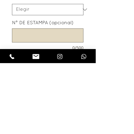
N° DE ESTAMPA (opcional)
0/500
Cantidad
*
Agregar al carrito
LA LINEA PAMPA ESTA
REALIZADA CON LONAS
RUSTICAS Y CUERINA
COLOR SUELA .LOS