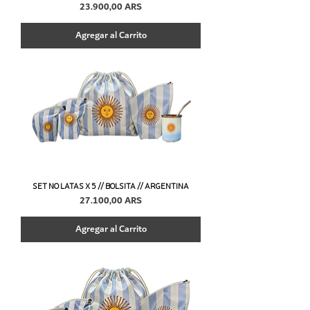
Precio
23.900,00 ARS
Agregar al Carrito
SET NO LATAS X 5 // BOLSITA // ARGENTINA
Precio
27.100,00 ARS
Agregar al Carrito