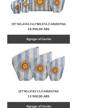
SET NO LATAS X 4 // BOLSITA // ARGENTINA
Precio
18.900,00 ARS
Agregar al Carrito
SET NO LATAS X 3 // ARGENTINA
Precio
13.900,00 ARS
Agregar al Carrito