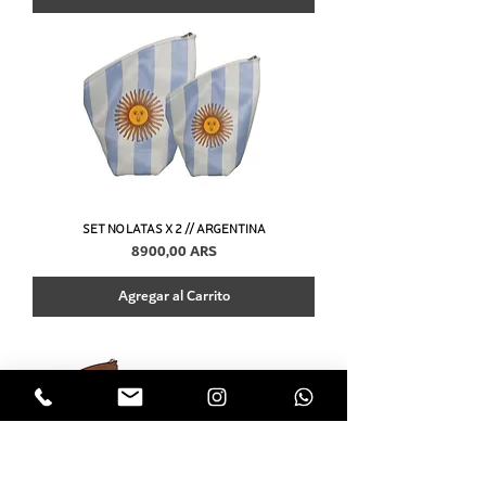
SET NO LATAS X 2 // ARGENTINA
Precio
8900,00 ARS
Agregar al Carrito