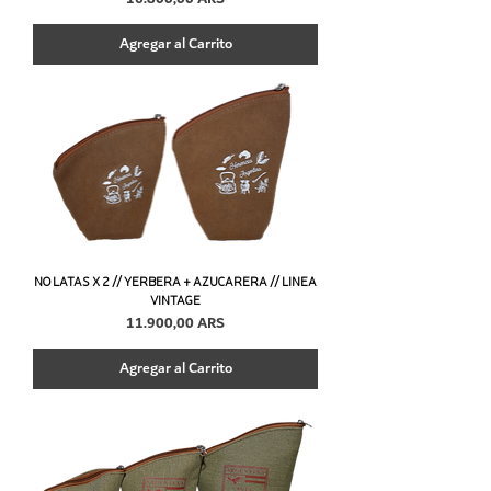
Agregar al Carrito
NO LATAS X 2 // YERBERA + AZUCARERA // LINEA
VINTAGE
Precio
11.900,00 ARS
Agregar al Carrito