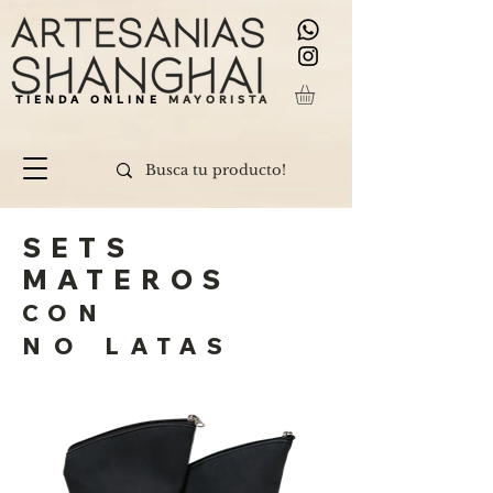
TIENDA ONLINE
MAYORISTA
SETS
MATEROS
CON
NO
LAT
AS