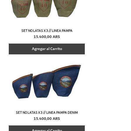
SET NO LATAS X 3 // LINEA PAMPA
Precio
15.400,00 ARS
Agregar al Carrito
SET NO LATAS X 3 // LINEA PAMPA DENIM
Precio
15.400,00 ARS
Agregar al Carrito