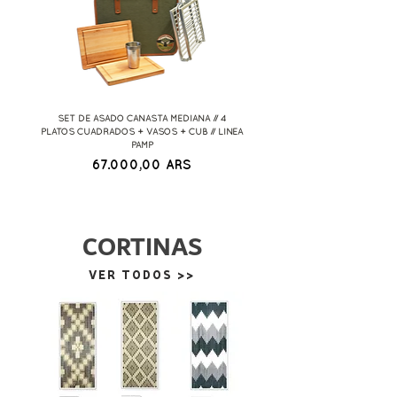
SET DE ASADO CANASTA MEDIANA // 4
SET DE ASADO CANASTA XL // 4 
PLATOS CUADRADOS + VASOS + CUB // LINEA
VASOS + CUB // LINEA PAMPA
PAMP
Precio
67.000,00 ARS
CORTINAS
VER TODOS >>