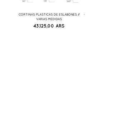
CORTINAS PLASTICAS DE ESLABONES //
CORTINAS PLASTICAS PERLITAS 
VARIAS MEDIDAS
Precio
43.125,00 ARS