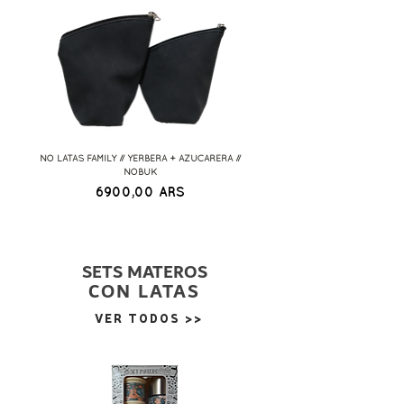
NO LATAS FAMILY // YERBERA + AZUCARERA //
SET BOLSITA MATERA LINEA VIN
NOBUK
YERBERA + AZUCARERA + PORTAMA
Precio
6900,00 ARS
SETS MATEROS
CON LATAS
VER TODOS >>