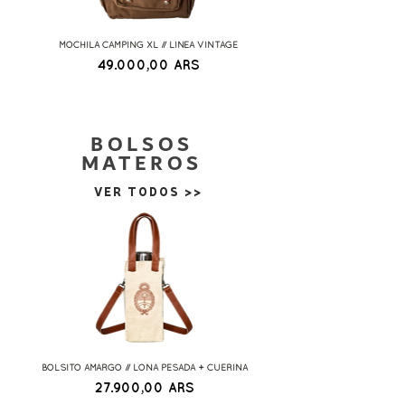
MOCHILA CAMPING XL // LINEA VINTAGE
MOCHILA MORRAL MARINERA //
Precio
49.000,00 ARS
BOLSOS
MATEROS
VER TODOS >>
BOLSITO AMARGO // LONA PESADA + CUERINA
MINI TOTE ESTAMPADO PARCHES 
Precio
27.900,00 ARS