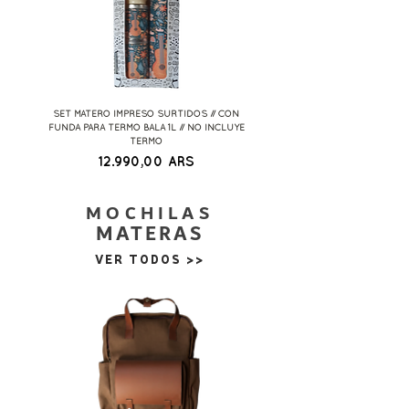
SET MATERO IMPRESO SURTIDOS // CON
SETS MATEROS IMPRESOS SURT
FUNDA PARA TERMO BALA 1L // NO INCLUYE
TERMO
Precio
12.990,00 ARS
MOCHILAS
MATERAS
VER TODOS >>